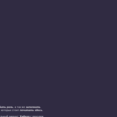
бить роль
, а так же
заполнить
о которых стоит
почитать здесь.
альный аккаунт:
Хиберд
с паролем