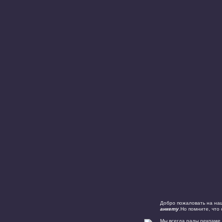
Добро пожаловать на наш
анкету
.Но помните, что
Мы всегда рады рекламе,