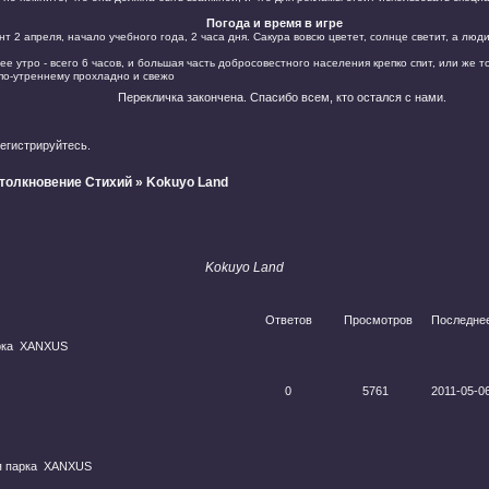
Погода и время в игре
 2 апреля, начало учебного года, 2 часа дня. Сакура вовсю цветет, солнце светит, а люд
е утро - всего 6 часов, и большая часть добросовестного населения крепко спит, или же т
 по-утреннему прохладно и свежо
Перекличка закончена. Спасибо всем, кто остался с нами.
егистрируйтесь
.
Столкновение Стихий
»
Kokuyo Land
Kokuyo Land
Ответов
Просмотров
Последне
рка
XANXUS
0
5761
2011-05-06
 парка
XANXUS