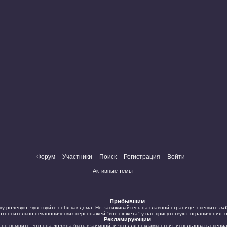
Форум
Участники
Поиск
Регистрация
Войти
Активные темы
Прибывшим
у ролевую, чувствуйте себя как дома. Не засиживайтесь на главной странице, спешите
за
 относительно неканонических персонажей "вне сюжета" у нас присутствуют ограничения, 
Рекламирующим
 но помните, что она должна быть взаимной, и что для рекламы стоит использовать специ