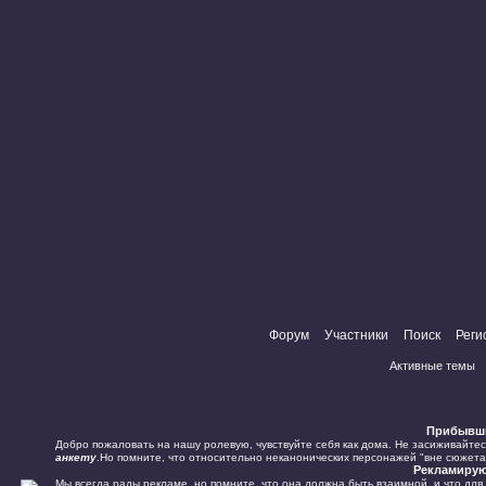
Форум
Участники
Поиск
Реги
Активные темы
Прибывш
Добро пожаловать на нашу ролевую, чувствуйте себя как дома. Не засиживайте
анкету
.Но помните, что относительно неканонических персонажей "вне сюжета"
Рекламиру
Мы всегда рады рекламе, но помните, что она должна быть взаимной, и что для