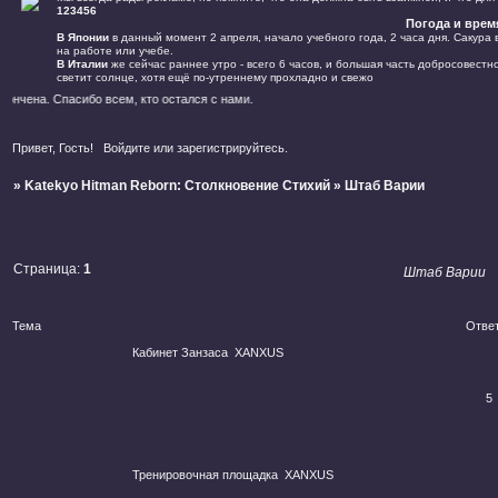
123456
Погода и врем
В Японии
в данный момент 2 апреля, начало учебного года, 2 часа дня. Сакура 
на работе или учебе.
В Италии
же сейчас раннее утро - всего 6 часов, и большая часть добросовестно
светит солнце, хотя ещё по-утреннему прохладно и свежо
чена. Спасибо всем, кто остался с нами.
Привет, Гость!
Войдите
или
зарегистрируйтесь
.
»
Katekyo Hitman Reborn: Столкновение Стихий
»
Штаб Варии
Страница:
1
Штаб Варии
Тема
Отве
Кабинет Занзаса
XANXUS
5
Тренировочная площадка
XANXUS