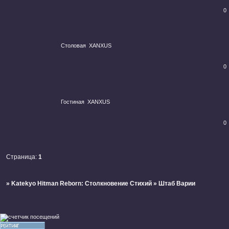
0
Столовая
XANXUS
0
Гостиная
XANXUS
0
Страница:
1
»
Katekyo Hitman Reborn: Столкновение Стихий
»
Штаб Варии