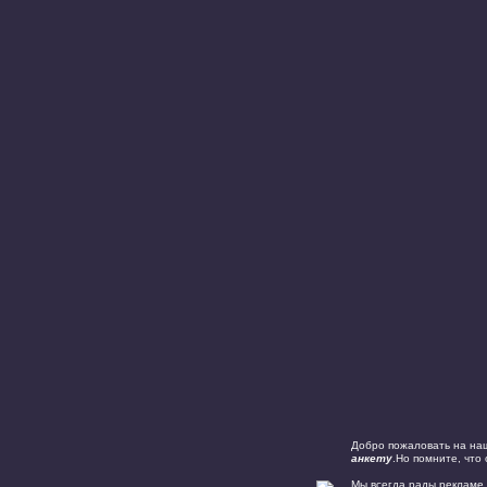
Добро пожаловать на наш
анкету
.Но помните, что
Мы всегда рады рекламе,