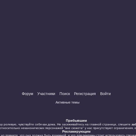
Форум
Участники
Поиск
Регистрация
Войти
Активные темы
Прибывшим
у ролевую, чувствуйте себя как дома. Не засиживайтесь на главной странице, спешите
за
 относительно неканонических персонажей "вне сюжета" у нас присутствуют ограничения, 
Рекламирующим
 но помните, что она должна быть взаимной, и что для рекламы стоит использовать специ