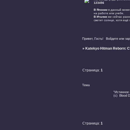
123456
В Японии
в данный момент
на работе или учебе.
В Италии
же сейчас ранне
светит солнце, хотя ещё
Привет, Гость!
Войдите
или
зар
»
Katekyo Hitman Reborn: 
Страница:
1
Тема
"Истинное 
(с)
Blood 
Страница:
1