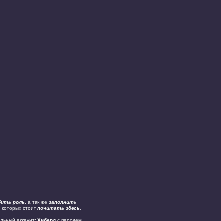
бить роль
, а так же
заполнить
о которых стоит
почитать здесь.
альный аккаунт:
Хиберд
с паролем