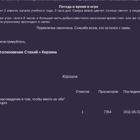
Погода и время в игре
 2 апреля, начало учебного года, 2 часа дня. Сакура вовсю цветет, солнце светит, а люд
е утро - всего 6 часов, и большая часть добросовестного населения крепко спит, или же т
 по-утреннему прохладно и свежо
Перекличка закончена. Спасибо всем, кто остался с нами.
егистрируйтесь
.
Столкновение Стихий
»
Корзина
Корзина
Ответов
Просмотров
Последне
наслаждение в том, чтобы иметь их обе"
Dupre
1
7354
2011-05-22