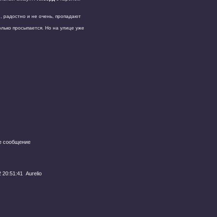
и, радостно и не очень, пропадают
олько просыпается. Но на улице уже
е сообщение
 20:51:41
Aurelio