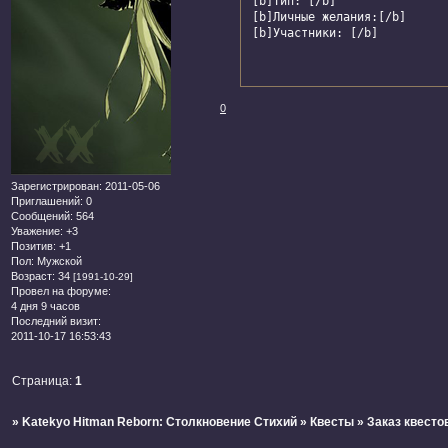
[b]Тип: [/b]

[b]Личные желания:[/b]

[b]Участники: [/b]
0
Зарегистрирован
: 2011-05-06
Приглашений:
0
Сообщений:
564
Уважение:
+3
Позитив:
+1
Пол:
Мужской
Возраст:
34
[1991-10-29]
Провел на форуме:
4 дня 9 часов
Последний визит:
2011-10-17 16:53:43
Страница:
1
»
Katekyo Hitman Reborn: Столкновение Стихий
»
Квесты
»
Заказ квесто