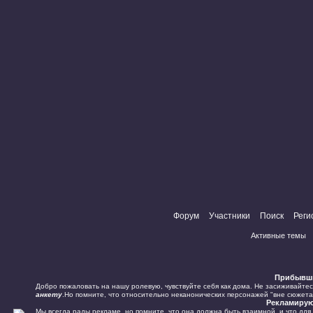
Форум
Участники
Поиск
Реги
Активные темы
Прибывш
Добро пожаловать на нашу ролевую, чувствуйте себя как дома. Не засиживайте
анкету
.Но помните, что относительно неканонических персонажей "вне сюжета"
Рекламиру
Мы всегда рады рекламе, но помните, что она должна быть взаимной, и что для