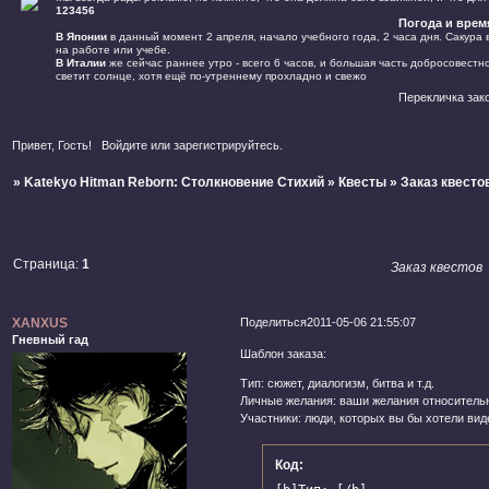
123456
Погода и врем
В Японии
в данный момент 2 апреля, начало учебного года, 2 часа дня. Сакура 
на работе или учебе.
В Италии
же сейчас раннее утро - всего 6 часов, и большая часть добросовестно
светит солнце, хотя ещё по-утреннему прохладно и свежо
Перекличка законче
Привет, Гость!
Войдите
или
зарегистрируйтесь
.
»
Katekyo Hitman Reborn: Столкновение Стихий
»
Квесты
»
Заказ квесто
Страница:
1
Заказ квестов
XANXUS
Поделиться
2011-05-06 21:55:07
Гневный гад
Шаблон заказа:
Тип: сюжет, диалогизм, битва и т.д.
Личные желания: ваши желания относительно
Участники: люди, которых вы бы хотели ви
Код: